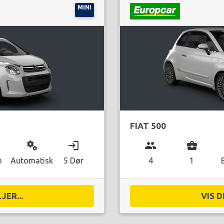
MINI
FIAT 500
miscellaneous_services
login
group
business_center
n
Automatisk
5 Dør
4
1
JER...
VIS D