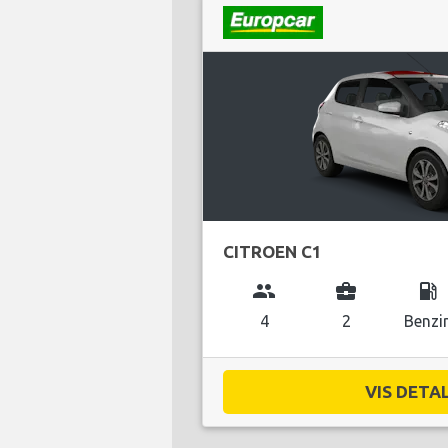
CITROEN C1
group
business_center
local_gas_station
4
2
Benzi
VIS DETAL