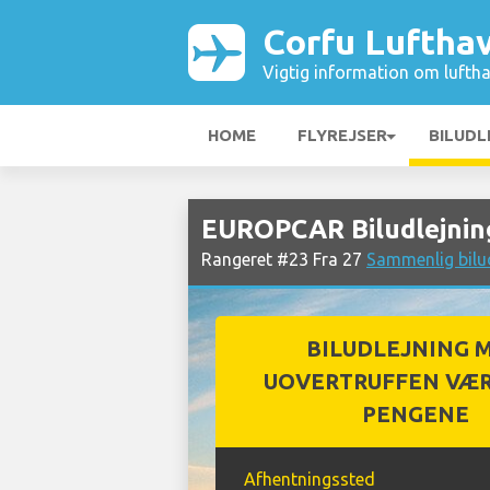
Corfu Luftha
Vigtig information om luftha
HOME
FLYREJSER
BILUDL
EUROPCAR Biludlejnin
Rangeret #23 Fra 27
Sammenlig bilu
BILUDLEJNING 
UOVERTRUFFEN VÆR
PENGENE
Afhentningssted