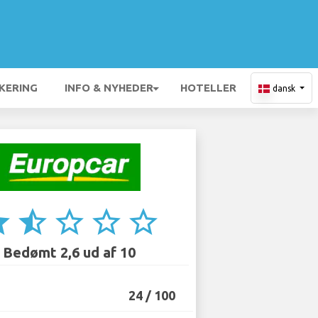
KERING
INFO & NYHEDER
HOTELLER
dansk
ar
star_half
star_border
star_border
star_border
Bedømt 2,6 ud af 10
24 / 100