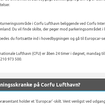
elser.
eturneringsområde i Corfu Lufthavn beliggende ved Corfu Intern
nland. Du vil finde skilte, der peger mod parkeringsområdet i 
, bedes du fortsætte ind i hovedbygningen og gå til Europcar-se
ernationale Lufthavn (CFU) er åben 24 timer i døgnet, mandag t
 210 973 500.
ingsskranke på Corfu Lufthavn?
ræsentant holder et 'Europcar'-skilt. Vent venligst ved udgan