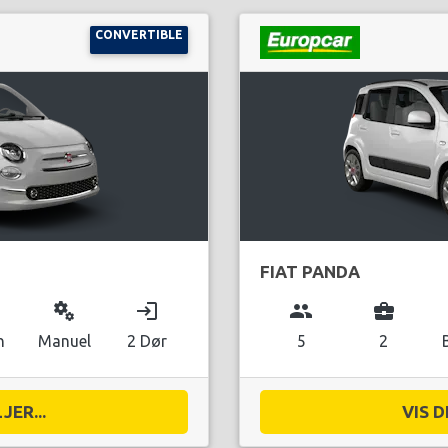
CONVERTIBLE
FIAT PANDA
miscellaneous_services
login
group
business_center
n
Manuel
2 Dør
5
2
JER...
VIS D