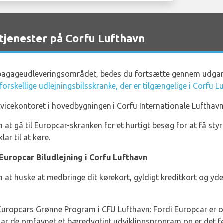
jenester på Corfu Lufthavn
 bagageudleveringsområdet, bedes du fortsætte gennem udgan
 forskellige udlejningsbilsskranke, der er tilgængelige i Corfu L
rvicekontoret i hovedbygningen i Corfu Internationale Lufthavn
at gå til Europcar-skranken for et hurtigt besøg for at få styr 
ar til at køre.
Europcar Biludlejning i Corfu Lufthavn
at huske at medbringe dit kørekort, gyldigt kreditkort og yder
 Europcars Grønne Program i CFU Lufthavn: Fordi Europcar e
 har de omfavnet et bæredygtigt udviklingsprogram og er det fø