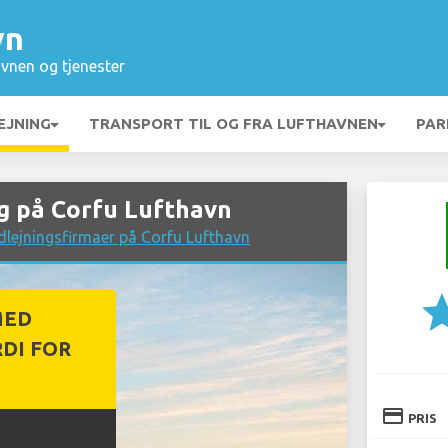
vn
vnen og tjenester
EJNING
TRANSPORT TIL OG FRA LUFTHAVNEN
PAR
g på Corfu Lufthavn
dlejningsfirmaer på Corfu Lufthavn
st
MED
DI FOR
credit_card
PRIS