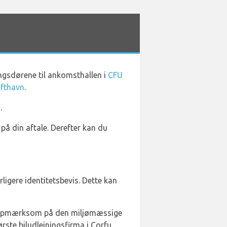
gsdørene til ankomsthallen i
CFU
ufthavn
.
.
på din aftale. Derefter kan du
ligere identitetsbevis. Dette kan
r opmærksom på den miljømæssige
rste biludlejningsfirma i Corfu