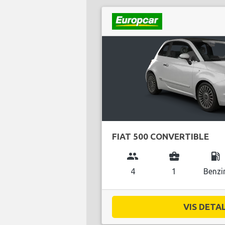
FIAT 500 CONVERTIBLE
group
business_center
local_gas_station
4
1
Benzi
VIS DETAL