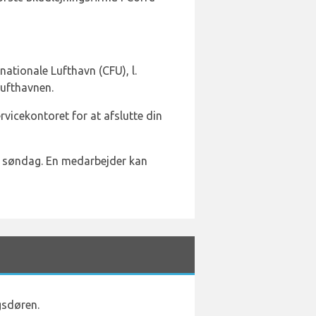
ationale Lufthavn (CFU), l.
lufthavnen.
rvicekontoret for at afslutte din
il søndag. En medarbejder kan
gsdøren.