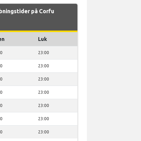
ningstider på Corfu
en
Luk
00
23:00
00
23:00
00
23:00
00
23:00
00
23:00
00
23:00
00
23:00