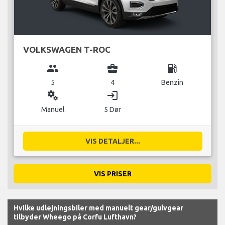
VOLKSWAGEN T-ROC
group
business_center
local_gas_station
5
4
Benzin
miscellaneous_services
login
Manuel
5 Dør
VIS DETALJER...
VIS PRISER
Hvilke udlejningsbiler med manuelt gear/gulvgear
tilbyder Wheego på Corfu Lufthavn?