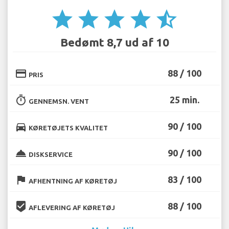
star
star
star
star
star_half
Bedømt 8,7 ud af 10
credit_card
88 / 100
PRIS
timer
25 min.
GENNEMSN. VENT
directions_car
90 / 100
KØRETØJETS KVALITET
room_service
90 / 100
DISKSERVICE
flag
83 / 100
AFHENTNING AF KØRETØJ
beenhere
88 / 100
AFLEVERING AF KØRETØJ