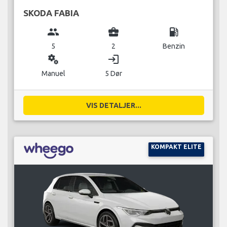
SKODA FABIA
group
business_center
local_gas_station
5
2
Benzin
miscellaneous_services
login
Manuel
5 Dør
VIS DETALJER...
KOMPAKT ELITE