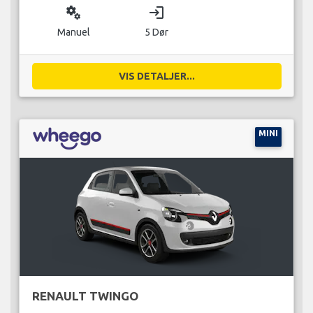
miscellaneous_services
login
Manuel
5 Dør
VIS DETALJER...
MINI
RENAULT TWINGO