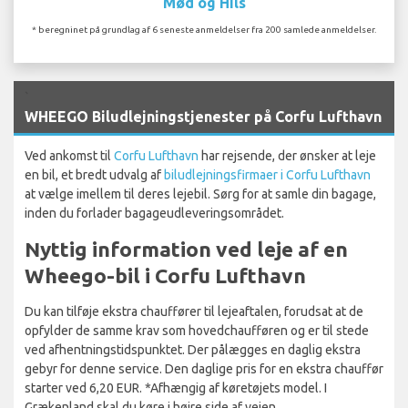
Mød og Hils
* beregninet på grundlag af 6 seneste anmeldelser fra 200 samlede anmeldelser.
`
WHEEGO Biludlejningstjenester på Corfu Lufthavn
Ved ankomst til
Corfu Lufthavn
har rejsende, der ønsker at leje
en bil, et bredt udvalg af
biludlejningsfirmaer i Corfu Lufthavn
at vælge imellem til deres lejebil. Sørg for at samle din bagage,
inden du forlader bagageudleveringsområdet.
Nyttig information ved leje af en
Wheego-bil i Corfu Lufthavn
Du kan tilføje ekstra chauffører til lejeaftalen, forudsat at de
opfylder de samme krav som hovedchaufføren og er til stede
ved afhentningstidspunktet. Der pålægges en daglig ekstra
gebyr for denne service. Den daglige pris for en ekstra chauffør
starter ved 6,20 EUR. *Afhængig af køretøjets model. I
Grækenland skal du køre i højre side af vejen.