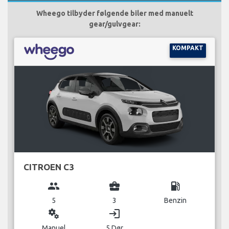
Wheego tilbyder følgende biler med manuelt
gear/gulvgear:
KOMPAKT
CITROEN C3
group
business_center
local_gas_station
5
3
Benzin
miscellaneous_services
login
Manuel
5 Dør