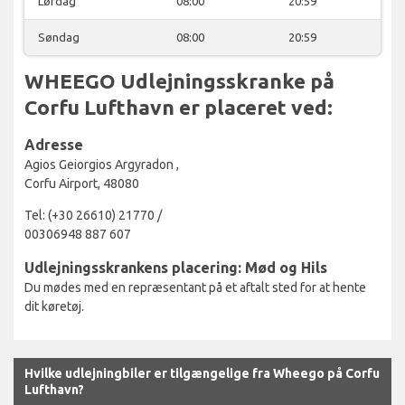
Lørdag
08:00
20:59
Søndag
08:00
20:59
WHEEGO Udlejningsskranke på
Corfu Lufthavn er placeret ved:
Adresse
Agios Geiorgios Argyradon ,
Corfu Airport, 48080
Tel: (+30 26610) 21770 /
00306948 887 607
Udlejningsskrankens placering: Mød og Hils
Du mødes med en repræsentant på et aftalt sted for at hente
dit køretøj.
Hvilke udlejningbiler er tilgængelige fra Wheego på Corfu
Lufthavn?