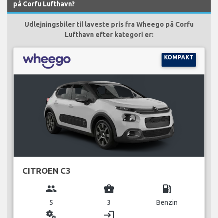
på Corfu Lufthavn?
Udlejningsbiler til laveste pris fra Wheego på Corfu
Lufthavn efter kategori er:
KOMPAKT
CITROEN C3
group
business_center
local_gas_station
5
3
Benzin
miscellaneous_services
login