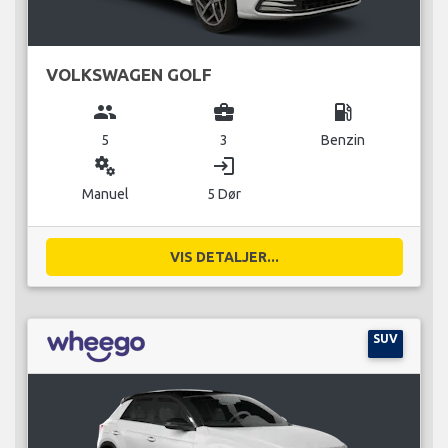
VOLKSWAGEN GOLF
group
business_center
local_gas_station
5
3
Benzin
miscellaneous_services
login
Manuel
5 Dør
VIS DETALJER...
SUV