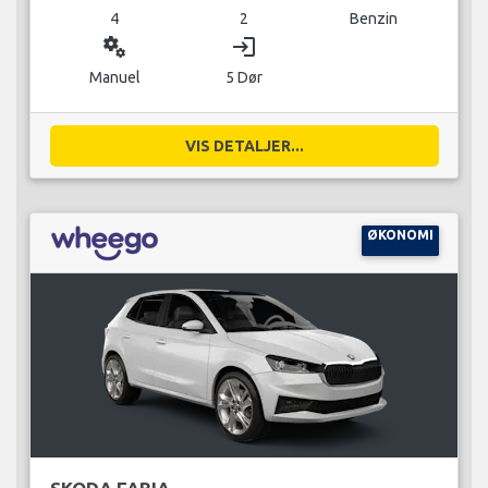
4
2
Benzin
miscellaneous_services
login
Manuel
5 Dør
VIS DETALJER...
ØKONOMI