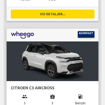
VIS DETALJER...
KOMPAKT
CITROEN C3 AIRCROSS
group
business_center
local_gas_station
5
3
Benzin