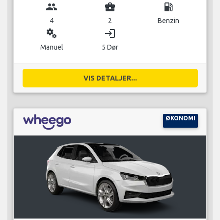
group
business_center
local_gas_station
4
2
Benzin
miscellaneous_services
login
Manuel
5 Dør
VIS DETALJER...
ØKONOMI