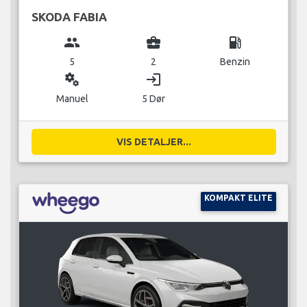
SKODA FABIA
group
business_center
local_gas_station
5
2
Benzin
miscellaneous_services
login
Manuel
5 Dør
VIS DETALJER...
KOMPAKT ELITE