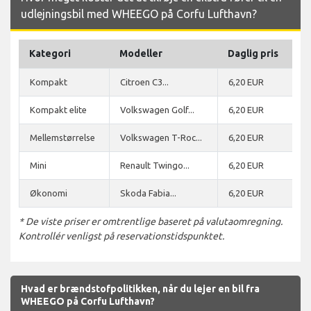
udlejningsbil med WHEEGO på Corfu Lufthavn?
Kategori
Modeller
Daglig pris
Kompakt
Citroen C3...
6,20 EUR
Kompakt elite
Volkswagen Golf...
6,20 EUR
Mellemstørrelse
Volkswagen T-Roc...
6,20 EUR
Mini
Renault Twingo...
6,20 EUR
Økonomi
Skoda Fabia...
6,20 EUR
* De viste priser er omtrentlige baseret på valutaomregning.
Kontrollér venligst på reservationstidspunktet.
Hvad er brændstofpolitikken, når du lejer en bil fra
WHEEGO på Corfu Lufthavn?