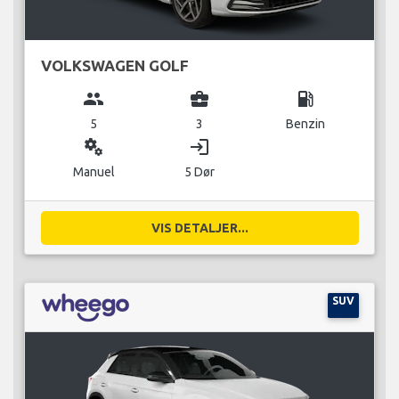
VOLKSWAGEN GOLF
group
business_center
local_gas_station
5
3
Benzin
miscellaneous_services
login
Manuel
5 Dør
VIS DETALJER...
SUV