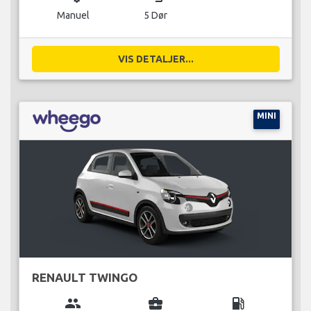
Manuel
5 Dør
VIS DETALJER...
MINI
RENAULT TWINGO
group
business_center
local_gas_station