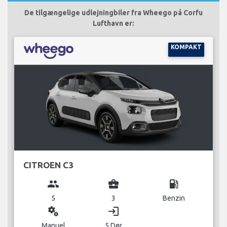
De tilgængelige udlejningbiler fra Wheego på Corfu
Lufthavn er:
KOMPAKT
CITROEN C3
group
business_center
local_gas_station
5
3
Benzin
miscellaneous_services
login
Manuel
5 Dør