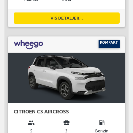
VIS DETALJER...
KOMPAKT
CITROEN C3 AIRCROSS
group
business_center
local_gas_station
5
3
Benzin