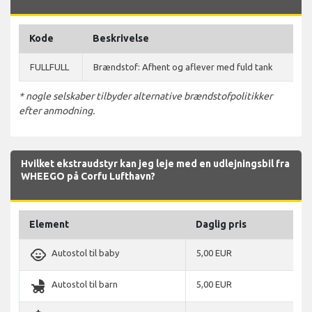
Kode
Beskrivelse
FULLFULL
Brændstof: Afhent og aflever med fuld tank
* nogle selskaber tilbyder alternative brændstofpolitikker
efter anmodning.
Hvilket ekstraudstyr kan jeg leje med en udlejningsbil fra
WHEEGO på Corfu Lufthavn?
Element
Daglig pris
child_care
Autostol til baby
5,00 EUR
child_friendly
Autostol til barn
5,00 EUR