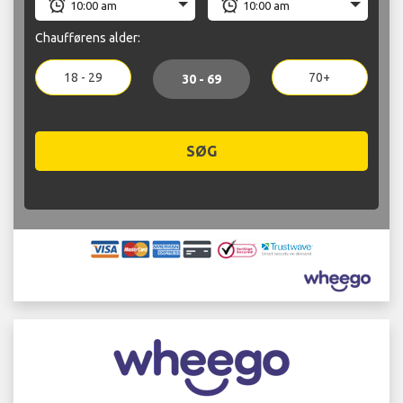
Chaufførens alder:
18 - 29
70+
30 - 69
SØG