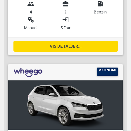
group
business_center
local_gas_station
4
2
Benzin
miscellaneous_services
login
Manuel
5 Dør
VIS DETALJER...
ØKONOMI