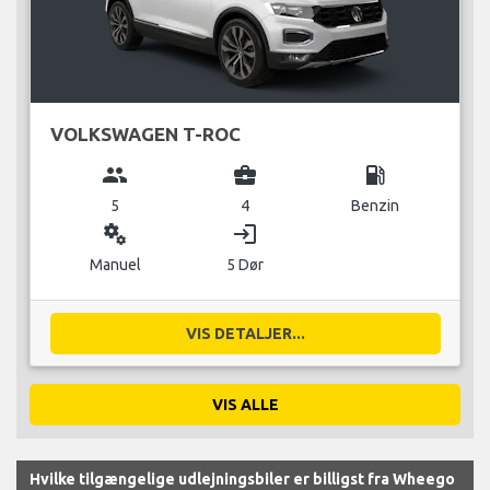
VOLKSWAGEN T-ROC
group
business_center
local_gas_station
5
4
Benzin
miscellaneous_services
login
Manuel
5 Dør
VIS DETALJER...
VIS ALLE
Hvilke tilgængelige udlejningsbiler er billigst fra Wheego