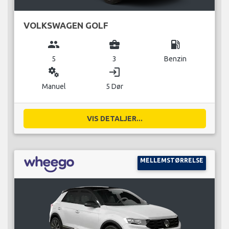
VOLKSWAGEN GOLF
group
business_center
local_gas_station
5
3
Benzin
miscellaneous_services
login
Manuel
5 Dør
VIS DETALJER...
MELLEMSTØRRELSE