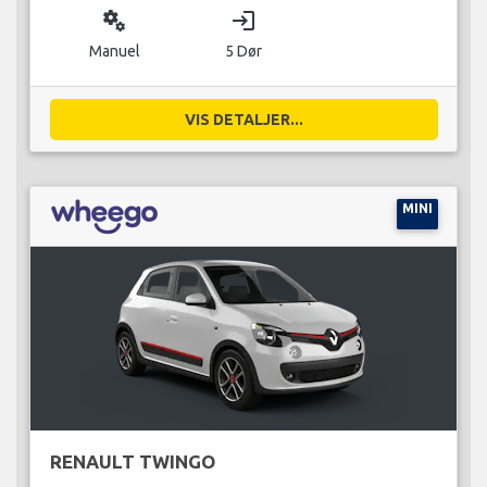
miscellaneous_services
login
Manuel
5 Dør
VIS DETALJER...
MINI
RENAULT TWINGO