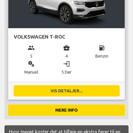
VOLKSWAGEN T-ROC
group
business_center
local_gas_station
5
4
Benzin
miscellaneous_services
login
Manuel
5 Dør
VIS DETALJER...
MERE INFO
Hvor meget koster det at tilføje en ekstra fører til en