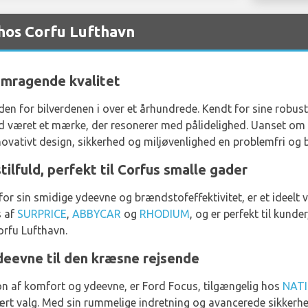
hos Corfu Lufthavn
fremragende kvalitet
en for bilverdenen i over et århundrede. Kendt for sine robuste
d været et mærke, der resonerer med pålidelighed. Uanset om d
novativt design, sikkerhed og miljøvenlighed en problemfri og 
ilfuld, perfekt til Corfus smalle gader
or sin smidige ydeevne og brændstofeffektivitet, er et ideelt va
s af
SURPRICE
,
ABBYCAR
og
RHODIUM
, og er perfekt til kund
Corfu Lufthavn.
deevne til den kræsne rejsende
n af komfort og ydeevne, er Ford Focus, tilgængelig hos
NAT
ært valg. Med sin rummelige indretning og avancerede sikkerhed