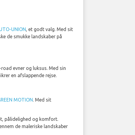
UTO-UNION
, et godt valg. Med sit
rske de smukke landskaber på
f-road evner og luksus. Med sin
ikrer en afslappende rejse.
GREEN MOTION
. Med sit
et, pålidelighed og komfort.
r gennem de maleriske landskaber