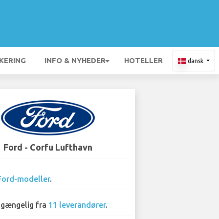
KERING
INFO & NYHEDER
HOTELLER
dansk
Ford - Corfu Lufthavn
Ford-modeller
.
lgængelig fra
11 leverandører
.