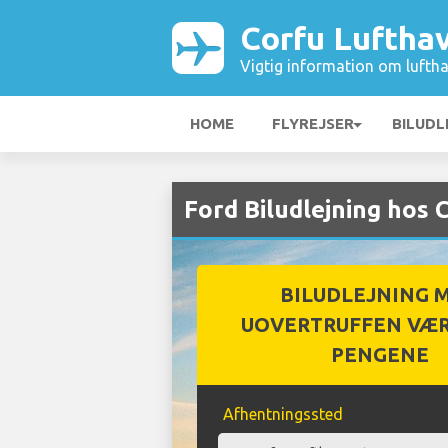
Corfu Luftha
Vigtig information om luftha
HOME
FLYREJSER
BILUDL
Ford Biludlejning hos 
BILUDLEJNING 
UOVERTRUFFEN VÆR
PENGENE
Afhentningssted