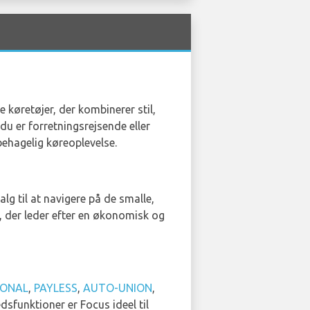
 køretøjer, der kombinerer stil,
u er forretningsrejsende eller
behagelig køreoplevelse.
lg til at navigere på de smalle,
er, der leder efter en økonomisk og
IONAL
,
PAYLESS
,
AUTO-UNION
,
sfunktioner er Focus ideel til