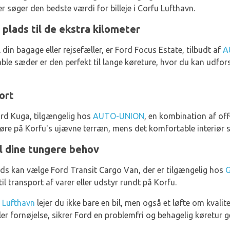
er søger den bedste værdi for billeje i Corfu Lufthavn.
plads til de ekstra kilometer
 din bagage eller rejsefæller, er Ford Focus Estate, tilbudt af
A
e sæder er den perfekt til lange køreture, hvor du kan udfo
ort
Ford Kuga, tilgængelig hos
AUTO-UNION
, en kombination af of
t køre på Korfu's ujævne terræn, mens det komfortable interiør s
il dine tungere behov
ds kan vælge Ford Transit Cargo Van, der er tilgængelig hos
l transport af varer eller udstyr rundt på Korfu.
 Lufthavn
lejer du ikke bare en bil, men også et løfte om kvalit
ller fornøjelse, sikrer Ford en problemfri og behagelig køretu