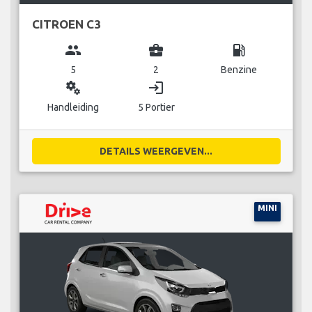
CITROEN C3
group
business_center
local_gas_station
5
2
Benzine
miscellaneous_services
login
Handleiding
5 Portier
DETAILS WEERGEVEN...
MINI