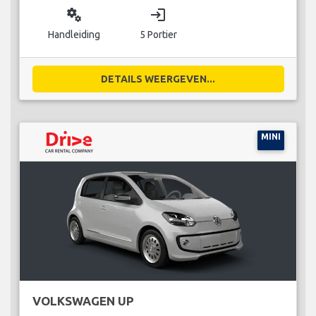
miscellaneous_services
login
Handleiding
5 Portier
DETAILS WEERGEVEN...
MINI
VOLKSWAGEN UP