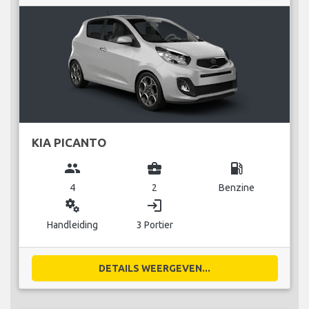
KIA PICANTO
group
business_center
local_gas_station
4
2
Benzine
miscellaneous_services
login
Handleiding
3 Portier
DETAILS WEERGEVEN...