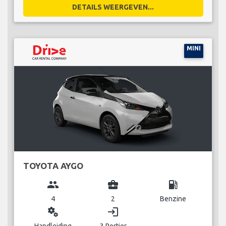
DETAILS WEERGEVEN...
MINI
TOYOTA AYGO
group
business_center
local_gas_station
4
2
Benzine
miscellaneous_services
login