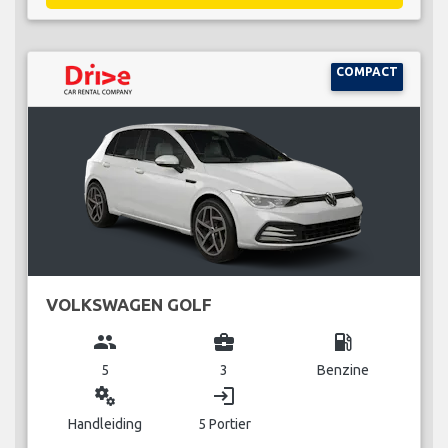
COMPACT
VOLKSWAGEN GOLF
group
business_center
local_gas_station
5
3
Benzine
miscellaneous_services
login
Handleiding
5 Portier