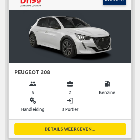
PEUGEOT 208
group
business_center
local_gas_station
5
2
Benzine
miscellaneous_services
login
Handleiding
3 Portier
DETAILS WEERGEVEN...