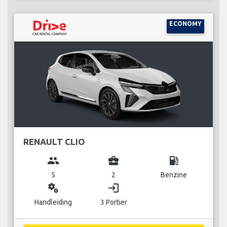
ECONOMY
RENAULT CLIO
group
business_center
local_gas_station
5
2
Benzine
miscellaneous_services
login
Handleiding
3 Portier