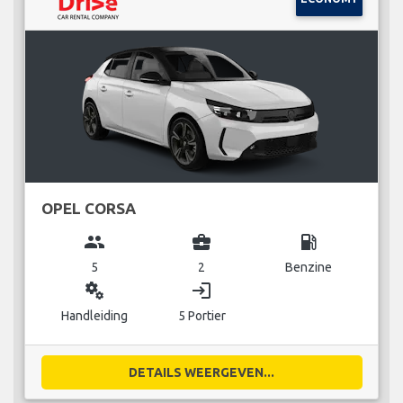
OPEL CORSA
group
business_center
local_gas_station
5
2
Benzine
miscellaneous_services
login
Handleiding
5 Portier
DETAILS WEERGEVEN...