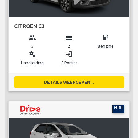
CITROEN C3
group
business_center
local_gas_station
5
2
Benzine
miscellaneous_services
login
Handleiding
5 Portier
DETAILS WEERGEVEN...
MINI