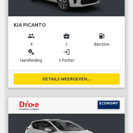
KIA PICANTO
group
business_center
local_gas_station
4
2
Benzine
miscellaneous_services
login
Handleiding
5 Portier
DETAILS WEERGEVEN...
ECONOMY