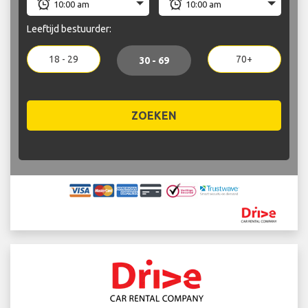
Leeftijd bestuurder:
18 - 29
70+
30 - 69
ZOEKEN