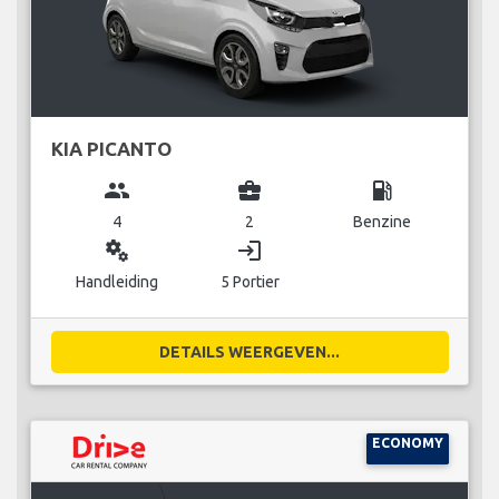
KIA PICANTO
group
business_center
local_gas_station
4
2
Benzine
miscellaneous_services
login
Handleiding
5 Portier
DETAILS WEERGEVEN...
ECONOMY