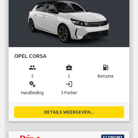
OPEL CORSA
group
business_center
local_gas_station
5
2
Benzine
miscellaneous_services
login
Handleiding
5 Portier
DETAILS WEERGEVEN...
ECONOMY