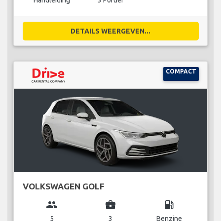
Handleiding
3 Portier
DETAILS WEERGEVEN...
COMPACT
VOLKSWAGEN GOLF
group
business_center
local_gas_station
5
3
Benzine