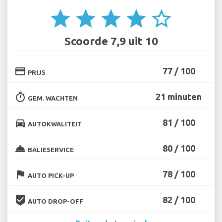
star
star
star
star
star_border
Scoorde 7,9 uit 10
credit_card
77 / 100
PRIJS
timer
21 minuten
GEM. WACHTEN
directions_car
81 / 100
AUTOKWALITEIT
room_service
80 / 100
BALIESERVICE
flag
78 / 100
AUTO PICK-UP
beenhere
82 / 100
AUTO DROP-OFF