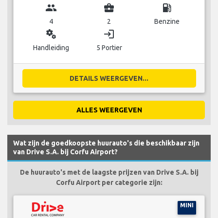
group
business_center
local_gas_station
4
2
Benzine
miscellaneous_services
login
Handleiding
5 Portier
DETAILS WEERGEVEN...
ALLES WEERGEVEN
Wat zijn de goedkoopste huurauto's die beschikbaar zijn
van Drive S.A. bij Corfu Airport?
De huurauto's met de laagste prijzen van Drive S.A. bij
Corfu Airport per categorie zijn:
MINI