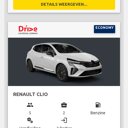
DETAILS WEERGEVEN...
ECONOMY
RENAULT CLIO
group
business_center
local_gas_station
5
2
Benzine
miscellaneous_services
login