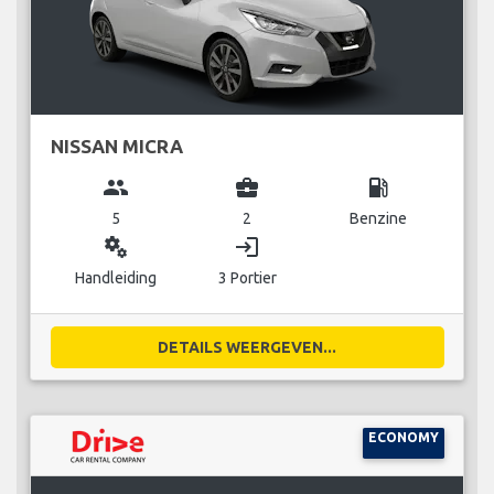
NISSAN MICRA
group
business_center
local_gas_station
5
2
Benzine
miscellaneous_services
login
Handleiding
3 Portier
DETAILS WEERGEVEN...
ECONOMY