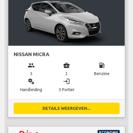
NISSAN MICRA
group
business_center
local_gas_station
5
2
Benzine
miscellaneous_services
login
Handleiding
3 Portier
DETAILS WEERGEVEN...
ECONOMY