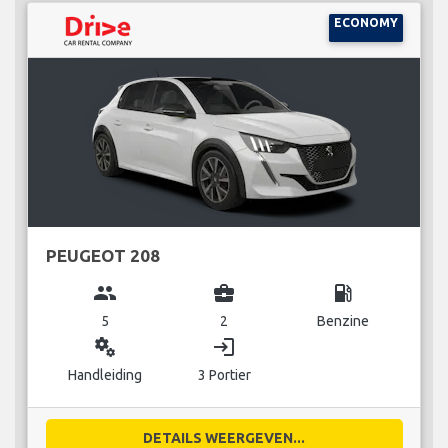
ECONOMY
PEUGEOT 208
group
business_center
local_gas_station
5
2
Benzine
miscellaneous_services
login
Handleiding
3 Portier
DETAILS WEERGEVEN...