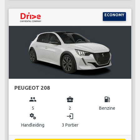
ECONOMY
PEUGEOT 208
group
business_center
local_gas_station
5
2
Benzine
miscellaneous_services
login
Handleiding
3 Portier