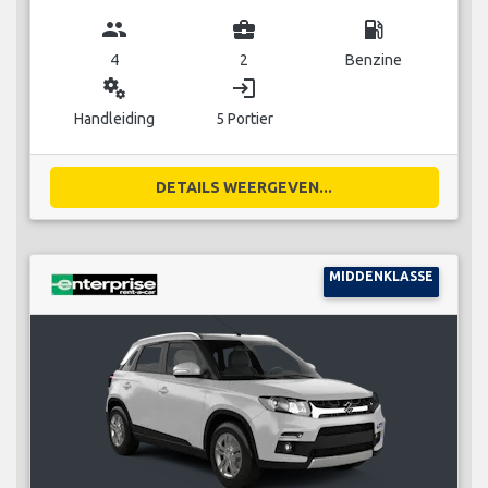
group
business_center
local_gas_station
4
2
Benzine
miscellaneous_services
login
Handleiding
5 Portier
DETAILS WEERGEVEN...
MIDDENKLASSE