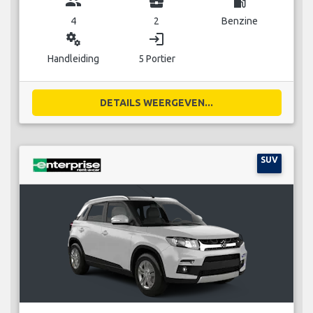
group
business_center
local_gas_station
4
2
Benzine
miscellaneous_services
login
Handleiding
5 Portier
DETAILS WEERGEVEN...
SUV