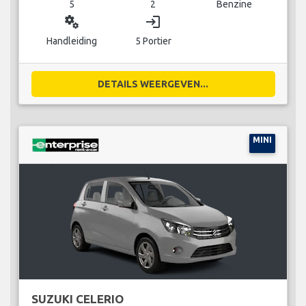
5
2
Benzine
miscellaneous_services
login
Handleiding
5 Portier
DETAILS WEERGEVEN...
MINI
SUZUKI CELERIO