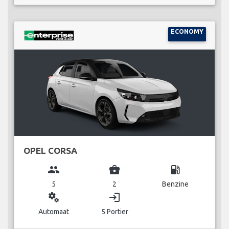
ECONOMY
OPEL CORSA
group
business_center
local_gas_station
5
2
Benzine
miscellaneous_services
login
Automaat
5 Portier