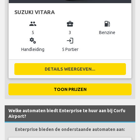
SUZUKI VITARA
group
business_center
local_gas_station
5
3
Benzine
miscellaneous_services
login
Handleiding
5 Portier
DETAILS WEERGEVEN...
TOON PRIJZEN
Welke automaten biedt Enterprise te huur aan bij Corfu
Airport?
Enterprise bieden de onderstaande automaten aan: