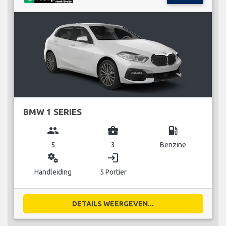
BMW 1 SERIES
group
business_center
local_gas_station
5
3
Benzine
miscellaneous_services
login
Handleiding
5 Portier
DETAILS WEERGEVEN...