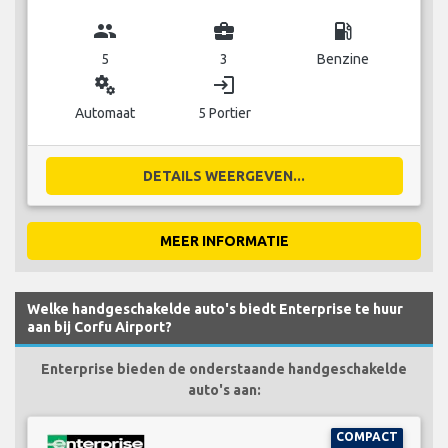
group
business_center
local_gas_station
5
3
Benzine
miscellaneous_services
login
Automaat
5 Portier
DETAILS WEERGEVEN...
MEER INFORMATIE
Welke handgeschakelde auto's biedt Enterprise te huur
aan bij Corfu Airport?
Enterprise bieden de onderstaande handgeschakelde
auto's aan:
COMPACT