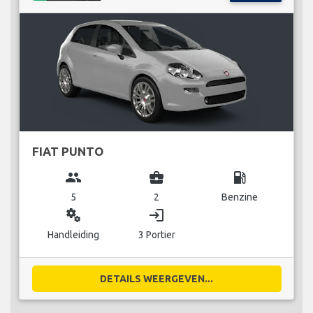
FIAT PUNTO
group
business_center
local_gas_station
5
2
Benzine
miscellaneous_services
login
Handleiding
3 Portier
DETAILS WEERGEVEN...