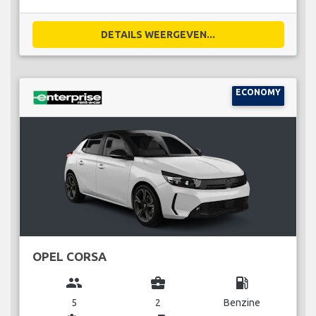
DETAILS WEERGEVEN...
ECONOMY
OPEL CORSA
group
business_center
local_gas_station
5
2
Benzine