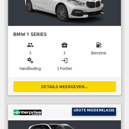
BMW 1 SERIES
group
business_center
local_gas_station
5
3
Benzine
miscellaneous_services
login
Handleiding
5 Portier
DETAILS WEERGEVEN...
GROTE MIDDENKLASSE