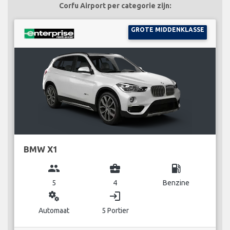
Corfu Airport per categorie zijn:
GROTE MIDDENKLASSE
BMW X1
group
business_center
local_gas_station
5
4
Benzine
miscellaneous_services
login
Automaat
5 Portier