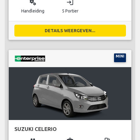
miscellaneous_services
login
Handleiding
5 Portier
DETAILS WEERGEVEN...
MINI
SUZUKI CELERIO