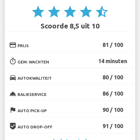
star
star
star
star
star_half
Scoorde 8,5 uit 10
credit_card
81 / 100
PRIJS
timer
14 minuten
GEM. WACHTEN
directions_car
80 / 100
AUTOKWALITEIT
room_service
86 / 100
BALIESERVICE
flag
90 / 100
AUTO PICK-UP
beenhere
91 / 100
AUTO DROP-OFF