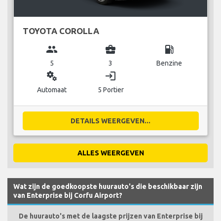
TOYOTA COROLLA
group
business_center
local_gas_station
5
3
Benzine
miscellaneous_services
login
Automaat
5 Portier
DETAILS WEERGEVEN...
ALLES WEERGEVEN
Wat zijn de goedkoopste huurauto's die beschikbaar zijn
van Enterprise bij Corfu Airport?
De huurauto's met de laagste prijzen van Enterprise bij