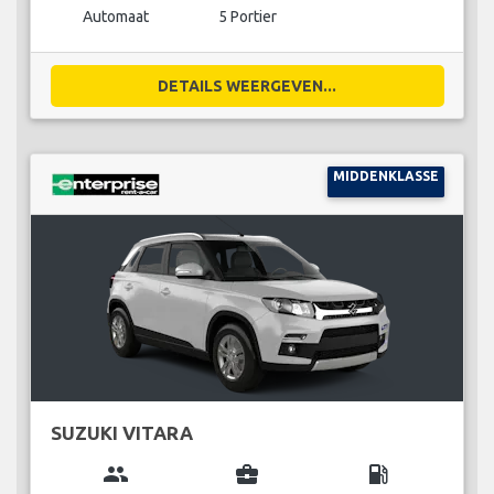
Automaat
5 Portier
DETAILS WEERGEVEN...
MIDDENKLASSE
SUZUKI VITARA
group
business_center
local_gas_station