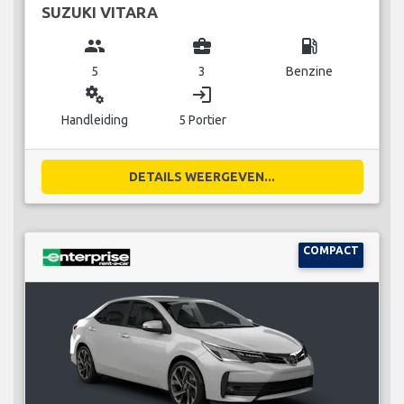
SUZUKI VITARA
group
business_center
local_gas_station
5
3
Benzine
miscellaneous_services
login
Handleiding
5 Portier
DETAILS WEERGEVEN...
COMPACT