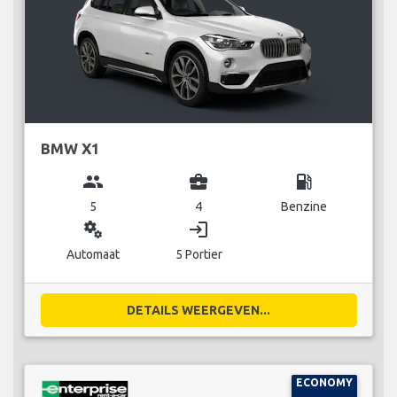
BMW X1
group
business_center
local_gas_station
5
4
Benzine
miscellaneous_services
login
Automaat
5 Portier
DETAILS WEERGEVEN...
ECONOMY