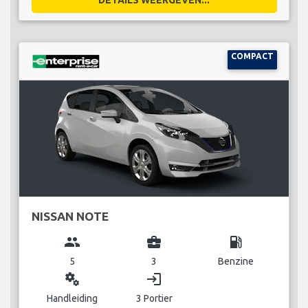
COMPACT
NISSAN NOTE
group
business_center
local_gas_station
5
3
Benzine
miscellaneous_services
login
Handleiding
3 Portier