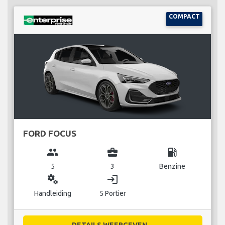
COMPACT
FORD FOCUS
group
business_center
local_gas_station
5
3
Benzine
miscellaneous_services
login
Handleiding
5 Portier
DETAILS WEERGEVEN...