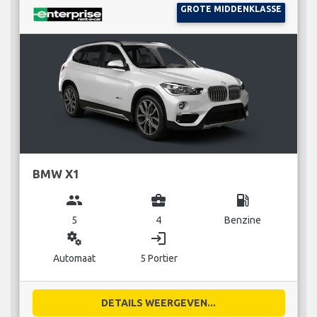
GROTE MIDDENKLASSE
BMW X1
group
business_center
local_gas_station
5
4
Benzine
miscellaneous_services
login
Automaat
5 Portier
DETAILS WEERGEVEN...