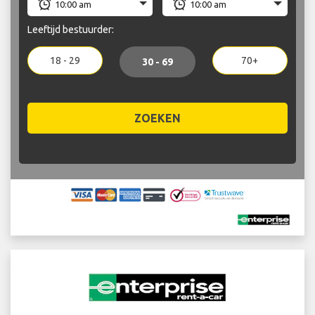
Leeftijd bestuurder:
18 - 29
70+
30 - 69
ZOEKEN