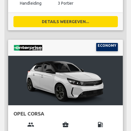
Handleiding
3 Portier
DETAILS WEERGEVEN...
ECONOMY
OPEL CORSA
group
business_center
local_gas_station