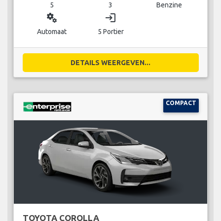
5
3
Benzine
miscellaneous_services
login
Automaat
5 Portier
DETAILS WEERGEVEN...
COMPACT
TOYOTA COROLLA