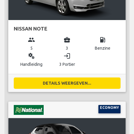
NISSAN NOTE
group
business_center
local_gas_station
5
3
Benzine
miscellaneous_services
login
Handleiding
3 Portier
DETAILS WEERGEVEN...
ECONOMY