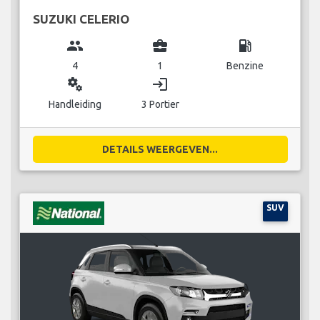
SUZUKI CELERIO
group
business_center
local_gas_station
4
1
Benzine
miscellaneous_services
login
Handleiding
3 Portier
DETAILS WEERGEVEN...
SUV