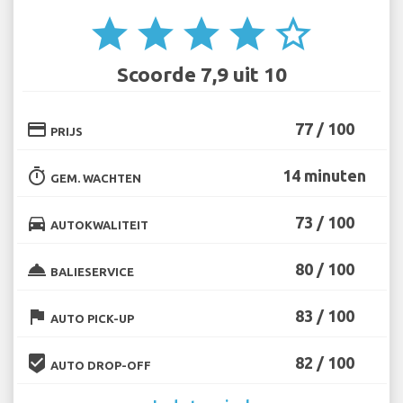
star
star
star
star
star_border
Scoorde 7,9 uit 10
credit_card
77 / 100
PRIJS
timer
14 minuten
GEM. WACHTEN
directions_car
73 / 100
AUTOKWALITEIT
room_service
80 / 100
BALIESERVICE
flag
83 / 100
AUTO PICK-UP
beenhere
82 / 100
AUTO DROP-OFF