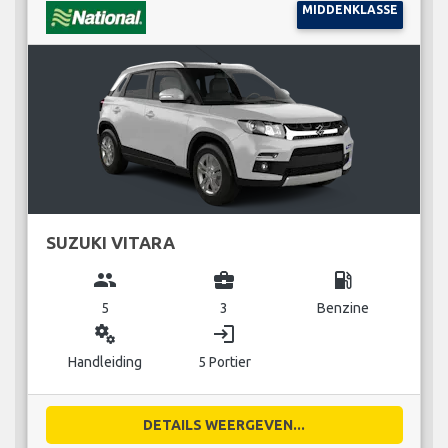
MIDDENKLASSE
SUZUKI VITARA
group
business_center
local_gas_station
5
3
Benzine
miscellaneous_services
login
Handleiding
5 Portier
DETAILS WEERGEVEN...