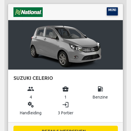
MINI
SUZUKI CELERIO
group
business_center
local_gas_station
4
1
Benzine
miscellaneous_services
login
Handleiding
3 Portier