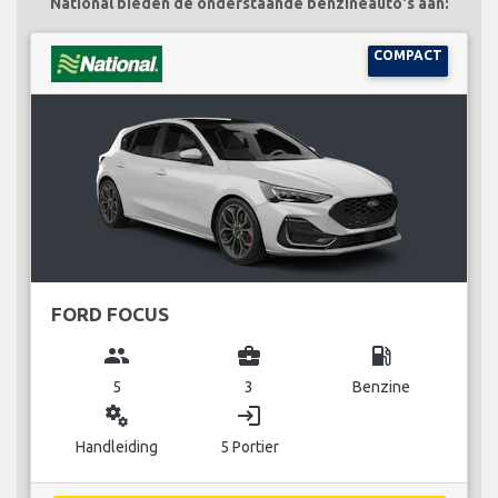
National bieden de onderstaande benzineauto's aan:
COMPACT
FORD FOCUS
group
business_center
local_gas_station
5
3
Benzine
miscellaneous_services
login
Handleiding
5 Portier