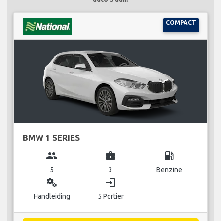
COMPACT
BMW 1 SERIES
group
business_center
local_gas_station
5
3
Benzine
miscellaneous_services
login
Handleiding
5 Portier