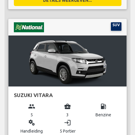
DETAILS WEERGEVEN...
SUV
SUZUKI VITARA
group
business_center
local_gas_station
5
3
Benzine
miscellaneous_services
login
Handleiding
5 Portier