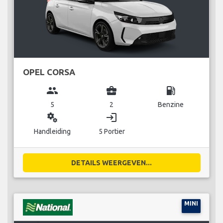
OPEL CORSA
group
business_center
local_gas_station
5
2
Benzine
miscellaneous_services
login
Handleiding
5 Portier
DETAILS WEERGEVEN...
MINI