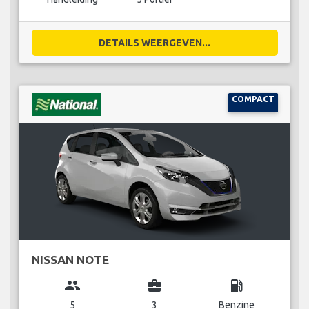
DETAILS WEERGEVEN...
COMPACT
NISSAN NOTE
group
business_center
local_gas_station
5
3
Benzine