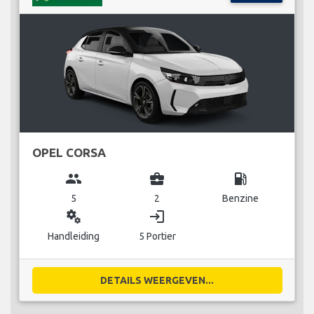
OPEL CORSA
group
business_center
local_gas_station
5
2
Benzine
miscellaneous_services
login
Handleiding
5 Portier
DETAILS WEERGEVEN...