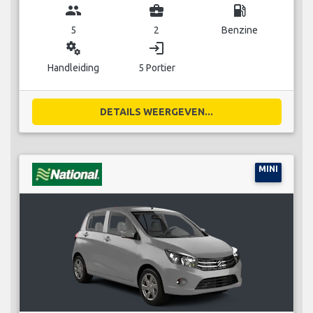
group
business_center
local_gas_station
5
2
Benzine
miscellaneous_services
login
Handleiding
5 Portier
DETAILS WEERGEVEN...
MINI