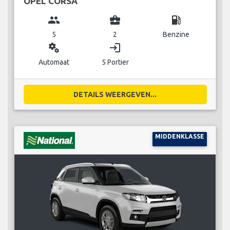
OPEL CORSA
group
business_center
local_gas_station
5
2
Benzine
miscellaneous_services
login
Automaat
5 Portier
DETAILS WEERGEVEN...
MIDDENKLASSE