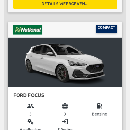
DETAILS WEERGEVEN...
COMPACT
FORD FOCUS
group
business_center
local_gas_station
5
3
Benzine
miscellaneous_services
login
Handleiding
5 Portier