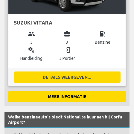
SUZUKI VITARA
group
business_center
local_gas_station
5
3
Benzine
miscellaneous_services
login
Handleiding
5 Portier
DETAILS WEERGEVEN...
MEER INFORMATIE
Welke benzineauto's biedt National te huur aan bij Corfu
Airport?