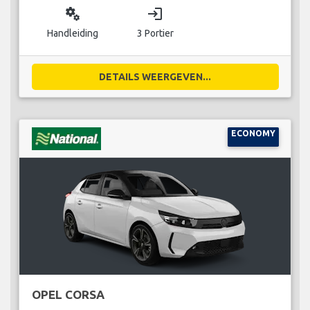
miscellaneous_services
login
Handleiding
3 Portier
DETAILS WEERGEVEN...
ECONOMY
OPEL CORSA