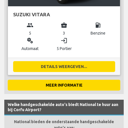
SUZUKI VITARA
group
business_center
local_gas_station
5
3
Benzine
miscellaneous_services
login
Automaat
5 Portier
DETAILS WEERGEVEN...
MEER INFORMATIE
Welke handgeschakelde auto's biedt National te huur aan
bij Corfu Airport?
National bieden de onderstaande handgeschakelde
auto's aan: