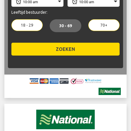
Leeftijd bestuurder:
18 - 29
70+
30 - 69
ZOEKEN