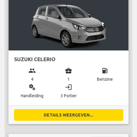
SUZUKI CELERIO
group
business_center
local_gas_station
4
1
Benzine
miscellaneous_services
login
Handleiding
3 Portier
DETAILS WEERGEVEN...