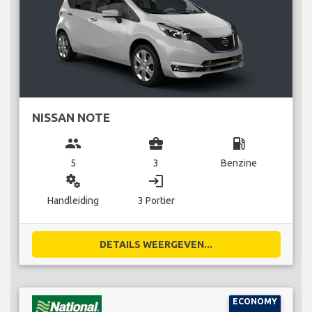
NISSAN NOTE
group
business_center
local_gas_station
5
3
Benzine
miscellaneous_services
login
Handleiding
3 Portier
DETAILS WEERGEVEN...
ECONOMY