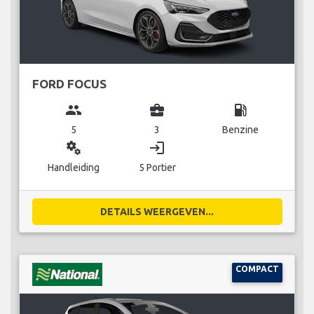
FORD FOCUS
group
business_center
local_gas_station
5
3
Benzine
miscellaneous_services
login
Handleiding
5 Portier
DETAILS WEERGEVEN...
COMPACT