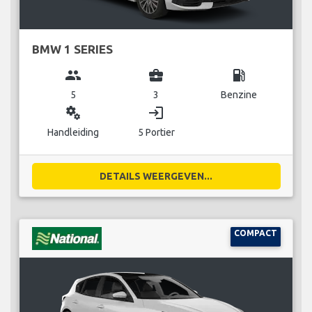
BMW 1 SERIES
group
business_center
local_gas_station
5
3
Benzine
miscellaneous_services
login
Handleiding
5 Portier
DETAILS WEERGEVEN...
COMPACT