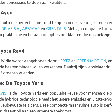
er concessies te doen aan kwaliteit.
a Aygo
auto die perfect is om rond te rijden in de levendige steden e
,
DRIVE S.A.
,
ABBYCAR
en
GRENTALS
. Met zijn compacte form
en praktische en betaalbare optie voor klanten die op zoek zij
oyota Rav4
 SUV die wordt aangeboden door
HERTZ
en
GREEN MOTION
, e
 bestemmingen willen verkennen. Dankzij zijn vierwielaandrijvi
f groepen vrienden.
ze: De Toyota Yaris
AVIS
, is de Toyota Yaris een populaire keuze voor mensen die o
j de hybride technologie heeft het lagere emissies en uitsteken
ilieubewuste reizigers. Deze compacte maar ruime auto is perf
n draagt bij aan een groenere toekomst.