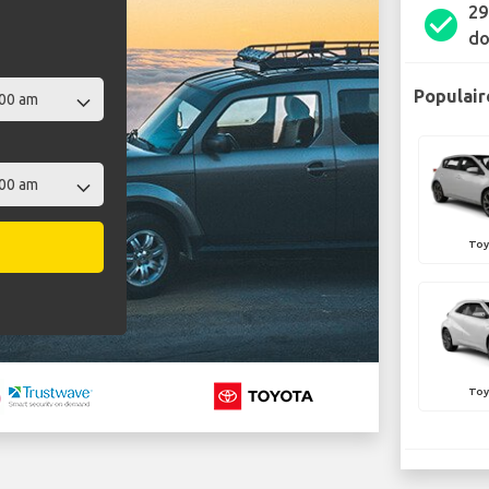
29
check_circle
do
Populair
Toy
Toy