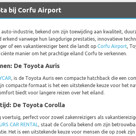
ta bij Corfu Airport
 auto-industrie, bekend om zijn toewijding aan kwaliteit, du
erkend vanwege hun langdurige prestaties, innovatieve techno
ger of een vakantiereiziger bent die landt op
Corfu Airport
, To
ciënte manier om het prachtige eiland Corfu te verkennen.
nen: De Toyota Auris
YCAR
, is de Toyota Auris een compacte hatchback die een com
zijn compacte formaat is het een uitstekende keuze voor het n
comfort biedt voor langere reizen over het eiland.
 tijd: De Toyota Corolla
ig voertuig, perfect voor zowel zakenreizigers als vakantierei
URS CAR RENTAL
, staat de Corolla bekend om zijn betrouwba
ie. Het is een uitstekende keuze voor mensen die op zoek zijn