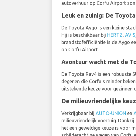
autoverhuur op Corfu Airport zond
Leuk en zuinig: De Toyot
De Toyota Aygo is een kleine stads
Hij is beschikbaar bij
HERTZ
,
AVIS
brandstofefficiëntie is de Aygo e
op Corfu Airport.
Avontuur wacht met de T
De Toyota Rav4 is een robuuste
degenen die Corfu's minder bekende
uitstekende keuze voor gezinnen o
De milieuvriendelijke keu
Verkrijgbaar bij
AUTO-UNION
en
milieuvriendelijk voertuig. Dankzi
het een geweldige keuze is voor m
schilderachtige wegen van Corfu e