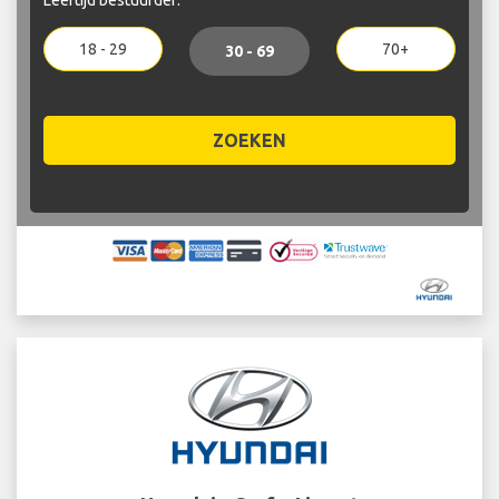
18 - 29
70+
30 - 69
ZOEKEN