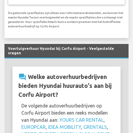
De getoonde specificaties zijn alleen voor informatieve doeleinden, we kunnen het
exacte Hyundai Tucson voertuigmodel en de exacte specificaties die u ontvangt niet
garanderen. Voor specifieke details kunt u contact opnemen met het betreffende
autoverhuurbedrijf op Corfu Airport.
Voertuigverhuur Hyundai bij Corfu Airport - Veelgestelde
vragen
question_answer
Welke autoverhuurbedrijven
bieden Hyundai huurauto's aan bij
Corfu Airport?
De volgende autoverhuurbedrijven op
Corfu Airport bieden een reeks modellen
van Hyundai aan:
YOURS CAR RENTAL
,
EUROPCAR
,
IDEA MOBILITY
,
GRENTALS
,