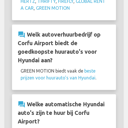
HERTZ
,
THRIFTY
,
FIREFLY
,
GLOBAL RENT
A CAR
,
GREEN MOTION
question_answer
Welk autoverhuurbedrijf op
Corfu Airport biedt de
goedkoopste huurauto's voor
Hyundai aan?
GREEN MOTION biedt vaak de
beste
prijzen voor huurauto's van Hyundai
.
question_answer
Welke automatische Hyundai
auto's zijn te huur bij Corfu
Airport?