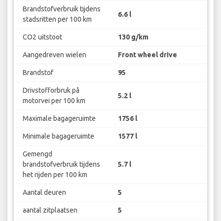
Brandstofverbruik tijdens
6.6 l
stadsritten per 100 km
CO2 uitstoot
130 g/km
Aangedreven wielen
Front wheel drive
Brandstof
95
Drivstofforbruk på
5.2 l
motorvei per 100 km
Maximale bagageruimte
1756 l
Minimale bagageruimte
1577 l
Gemengd
brandstofverbruik tijdens
5.7 l
het rijden per 100 km
Aantal deuren
5
aantal zitplaatsen
5