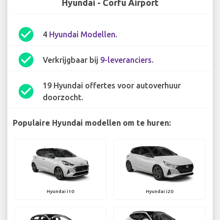
Hyundai - Corfu Airport
check_circle
4
Hyundai Modellen
.
check_circle
Verkrijgbaar bij
9-leveranciers
.
19 Hyundai offertes voor autoverhuur
check_circle
doorzocht.
Populaire Hyundai modellen om te huren:
Hyundai i10
Hyundai i20