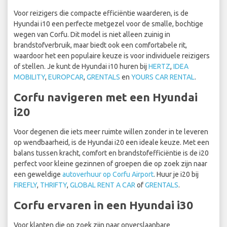
Voor reizigers die compacte efficiëntie waarderen, is de
Hyundai i10 een perfecte metgezel voor de smalle, bochtige
wegen van Corfu. Dit model is niet alleen zuinig in
brandstofverbruik, maar biedt ook een comfortabele rit,
waardoor het een populaire keuze is voor individuele reizigers
of stellen. Je kunt de Hyundai i10 huren bij
HERTZ
,
IDEA
MOBILITY
,
EUROPCAR
,
GRENTALS
en
YOURS CAR RENTAL
.
Corfu navigeren met een Hyundai
i20
Voor degenen die iets meer ruimte willen zonder in te leveren
op wendbaarheid, is de Hyundai i20 een ideale keuze. Met een
balans tussen kracht, comfort en brandstofefficiëntie is de i20
perfect voor kleine gezinnen of groepen die op zoek zijn naar
een geweldige
autoverhuur op Corfu Airport
. Huur je i20 bij
FIREFLY
,
THRIFTY
,
GLOBAL RENT A CAR
of
GRENTALS
.
Corfu ervaren in een Hyundai i30
Voor klanten die op zoek zijn naar onverslaanbare