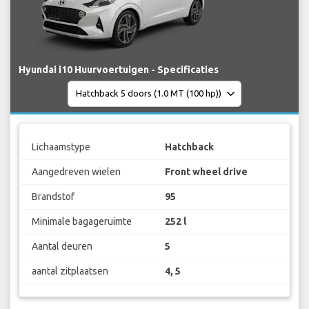
Hyundai i10 Huurvoertuigen - Specificaties
Lichaamstype
Hatchback
Aangedreven wielen
Front wheel drive
Brandstof
95
Minimale bagageruimte
252 l
Aantal deuren
5
aantal zitplaatsen
4, 5