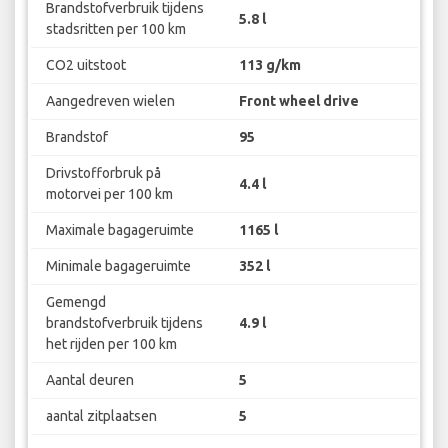
Brandstofverbruik tijdens
5.8 l
stadsritten per 100 km
CO2 uitstoot
113 g/km
Aangedreven wielen
Front wheel drive
Brandstof
95
Drivstofforbruk på
4.4 l
motorvei per 100 km
Maximale bagageruimte
1165 l
Minimale bagageruimte
352 l
Gemengd
brandstofverbruik tijdens
4.9 l
het rijden per 100 km
Aantal deuren
5
aantal zitplaatsen
5