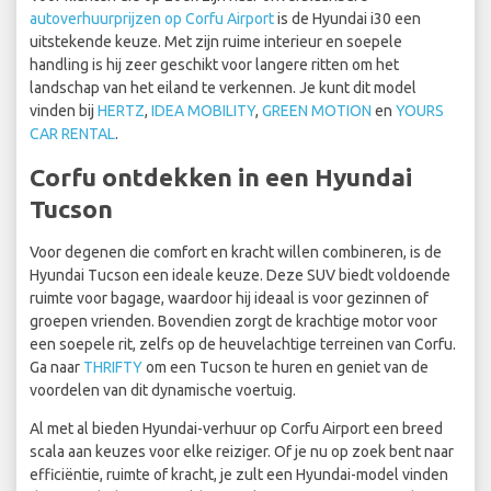
autoverhuurprijzen op Corfu Airport
is de Hyundai i30 een
uitstekende keuze. Met zijn ruime interieur en soepele
handling is hij zeer geschikt voor langere ritten om het
landschap van het eiland te verkennen. Je kunt dit model
vinden bij
HERTZ
,
IDEA MOBILITY
,
GREEN MOTION
en
YOURS
CAR RENTAL
.
Corfu ontdekken in een Hyundai
Tucson
Voor degenen die comfort en kracht willen combineren, is de
Hyundai Tucson een ideale keuze. Deze SUV biedt voldoende
ruimte voor bagage, waardoor hij ideaal is voor gezinnen of
groepen vrienden. Bovendien zorgt de krachtige motor voor
een soepele rit, zelfs op de heuvelachtige terreinen van Corfu.
Ga naar
THRIFTY
om een Tucson te huren en geniet van de
voordelen van dit dynamische voertuig.
Al met al bieden Hyundai-verhuur op Corfu Airport een breed
scala aan keuzes voor elke reiziger. Of je nu op zoek bent naar
efficiëntie, ruimte of kracht, je zult een Hyundai-model vinden