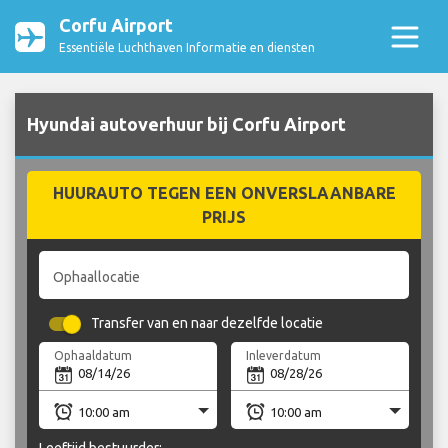
Corfu Airport
Essentiële Luchthaven Informatie en diensten
Hyundai autoverhuur bij Corfu Airport
HUURAUTO TEGEN EEN ONVERSLAANBARE
PRIJS
Ophaallocatie
Transfer van en naar dezelfde locatie
Ophaaldatum
Inleverdatum
Leeftijd bestuurder: