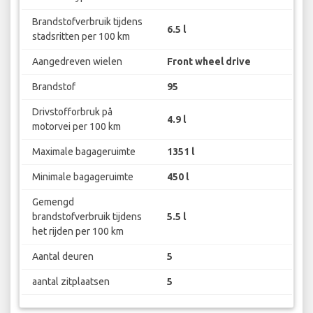
Brandstofverbruik tijdens
6.5 l
stadsritten per 100 km
Aangedreven wielen
Front wheel drive
Brandstof
95
Drivstofforbruk på
4.9 l
motorvei per 100 km
Maximale bagageruimte
1351 l
Minimale bagageruimte
450 l
Gemengd
brandstofverbruik tijdens
5.5 l
het rijden per 100 km
Aantal deuren
5
aantal zitplaatsen
5