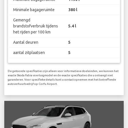
Minimale bagageruimte
380 l
Gemengd
brandstofverbruik tijdens
5.4 l
het rijden per 100 km
Aantal deuren
5
aantal zitplaatsen
5
De getoonde specificaties zijn alleen voor informatieve doeleinden, we kunnen het
exacte Skoda Fabia voertuigmodel en de exacte specificaties die u ontvangt niet
garanderen. Voor specifieke details kunt u contact opnemen met het betreffende
autoverhuurbedrijf op Corfu Airport.