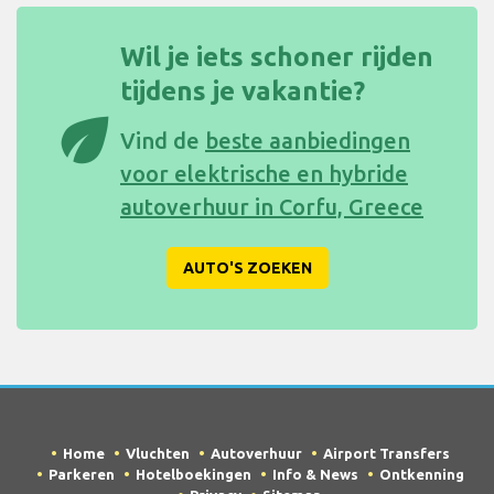
Wil je iets schoner rijden
tijdens je vakantie?
eco
Vind de
beste aanbiedingen
voor elektrische en hybride
autoverhuur in Corfu, Greece
AUTO'S ZOEKEN
Home
Vluchten
Autoverhuur
Airport Transfers
Parkeren
Hotelboekingen
Info & News
Ontkenning