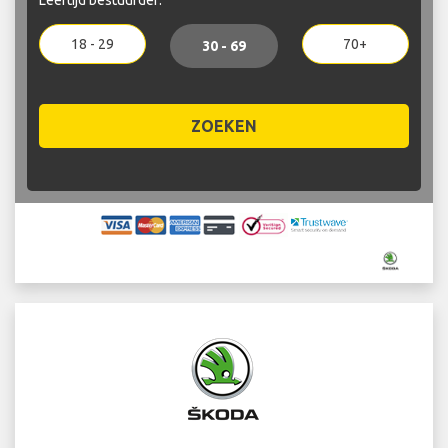
18 - 29
70+
30 - 69
ZOEKEN