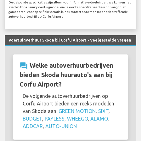
De getoonde specificaties zijn alleen voor informatieve doeleinden, we kunnen het
exacte Skoda Kamiq voertuigmodel en de exacte specificaties die u ontvangt niet
garanderen. Voor specifieke details kunt u contact opnemen met het betreffende
autoverhuurbedrijf op Corfu Airport.
Voertuigverhuur Skoda bij Corfu Airport - Veelgestelde vragen
question_answer
Welke autoverhuurbedrijven
bieden Skoda huurauto's aan bij
Corfu Airport?
De volgende autoverhuurbedrijven op
Corfu Airport bieden een reeks modellen
van Skoda aan:
GREEN MOTION
,
SIXT
,
BUDGET
,
PAYLESS
,
WHEEGO
,
ALAMO
,
ADDCAR
,
AUTO-UNION