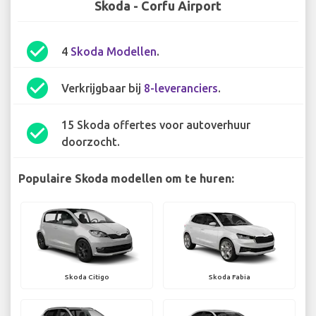
Skoda - Corfu Airport
check_circle
4
Skoda Modellen
.
check_circle
Verkrijgbaar bij
8-leveranciers
.
15 Skoda offertes voor autoverhuur
check_circle
doorzocht.
Populaire Skoda modellen om te huren:
Skoda Citigo
Skoda Fabia