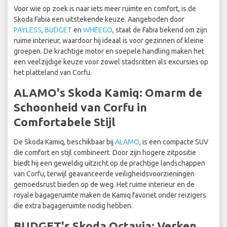
Voor wie op zoek is naar iets meer ruimte en comfort, is de
Skoda Fabia een uitstekende keuze. Aangeboden door
PAYLESS
,
BUDGET
en
WHEEGO
, staat de Fabia bekend om zijn
ruime interieur, waardoor hij ideaal is voor gezinnen of kleine
groepen. De krachtige motor en soepele handling maken het
een veelzijdige keuze voor zowel stadsritten als excursies op
het platteland van Corfu.
ALAMO's Skoda Kamiq: Omarm de
Schoonheid van Corfu in
Comfortabele Stijl
De Skoda Kamiq, beschikbaar bij
ALAMO
, is een compacte SUV
die comfort en stijl combineert. Door zijn hogere zitpositie
biedt hij een geweldig uitzicht op de prachtige landschappen
van Corfu, terwijl geavanceerde veiligheidsvoorzieningen
gemoedsrust bieden op de weg. Het ruime interieur en de
royale bagageruimte maken de Kamiq favoriet onder reizigers
die extra bagageruimte nodig hebben.
BUDGET's Skoda Octavia: Verken