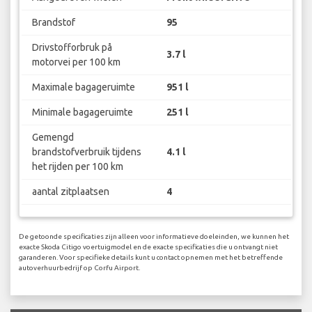
Brandstof
95
Drivstofforbruk på
3.7 l
motorvei per 100 km
Maximale bagageruimte
951 l
Minimale bagageruimte
251 l
Gemengd
brandstofverbruik tijdens
4.1 l
het rijden per 100 km
aantal zitplaatsen
4
De getoonde specificaties zijn alleen voor informatieve doeleinden, we kunnen het
exacte Skoda Citigo voertuigmodel en de exacte specificaties die u ontvangt niet
garanderen. Voor specifieke details kunt u contact opnemen met het betreffende
autoverhuurbedrijf op Corfu Airport.